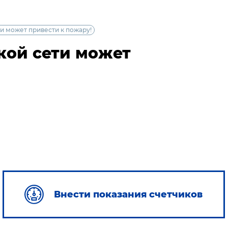
и может привести к пожару!
кой сети может
Внести показания счетчиков