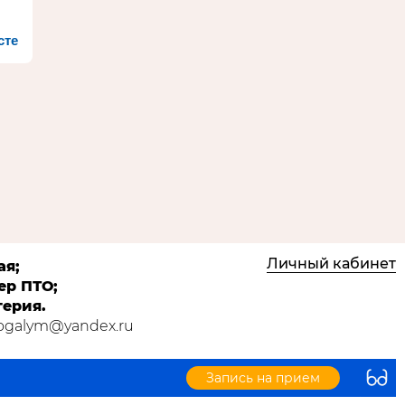
сте
Личный кабинет
ая;
ер ПТО;
терия.
Kogalym@yandex.ru
Запись на прием