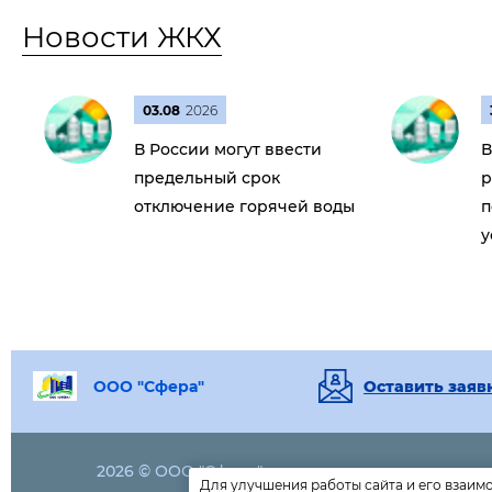
Новости ЖКХ
03.08
2026
В России могут ввести
В
предельный срок
р
отключение горячей воды
п
у
ООО "Сфера"
Оставить заяв
2026 © ООО "Сфера"
8(34667)
2-11
Для улучшения работы сайта и его взаим