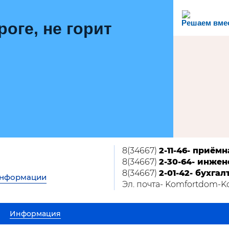
Решаем вме
роге, не горит
8(34667)
2-11-46- приёмн
8(34667)
2-30-64- инжен
8(34667)
2-01-42- бухгал
информации
Эл. почта- Komfortdom-
Информация